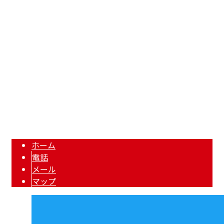
〒601-8362
京都府京都市南区吉祥院長田町613
Googleマップで確認する
TEL：075-606-2768 / FAX：075-606-2769 / MOBILE：
080-7620-0257
空調工事・空調設備工事なら京都市の『株式会社WK企画』へ｜求人
Copyright © エアコン取り付けなど空調設備工事なら京都市南区の株式会社WK企画へ. All
rights reserved.
ホーム
電話
メール
マップ